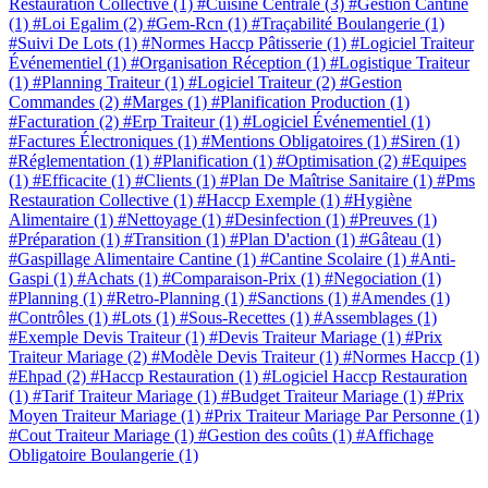
Restauration Collective
(1)
#Cuisine Centrale
(3)
#Gestion Cantine
(1)
#Loi Egalim
(2)
#Gem-Rcn
(1)
#Traçabilité Boulangerie
(1)
#Suivi De Lots
(1)
#Normes Haccp Pâtisserie
(1)
#Logiciel Traiteur
Événementiel
(1)
#Organisation Réception
(1)
#Logistique Traiteur
(1)
#Planning Traiteur
(1)
#Logiciel Traiteur
(2)
#Gestion
Commandes
(2)
#Marges
(1)
#Planification Production
(1)
#Facturation
(2)
#Erp Traiteur
(1)
#Logiciel Événementiel
(1)
#Factures Électroniques
(1)
#Mentions Obligatoires
(1)
#Siren
(1)
#Réglementation
(1)
#Planification
(1)
#Optimisation
(2)
#Equipes
(1)
#Efficacite
(1)
#Clients
(1)
#Plan De Maîtrise Sanitaire
(1)
#Pms
Restauration Collective
(1)
#Haccp Exemple
(1)
#Hygiène
Alimentaire
(1)
#Nettoyage
(1)
#Desinfection
(1)
#Preuves
(1)
#Préparation
(1)
#Transition
(1)
#Plan D'action
(1)
#Gâteau
(1)
#Gaspillage Alimentaire Cantine
(1)
#Cantine Scolaire
(1)
#Anti-
Gaspi
(1)
#Achats
(1)
#Comparaison-Prix
(1)
#Negociation
(1)
#Planning
(1)
#Retro-Planning
(1)
#Sanctions
(1)
#Amendes
(1)
#Contrôles
(1)
#Lots
(1)
#Sous-Recettes
(1)
#Assemblages
(1)
#Exemple Devis Traiteur
(1)
#Devis Traiteur Mariage
(1)
#Prix
Traiteur Mariage
(2)
#Modèle Devis Traiteur
(1)
#Normes Haccp
(1)
#Ehpad
(2)
#Haccp Restauration
(1)
#Logiciel Haccp Restauration
(1)
#Tarif Traiteur Mariage
(1)
#Budget Traiteur Mariage
(1)
#Prix
Moyen Traiteur Mariage
(1)
#Prix Traiteur Mariage Par Personne
(1)
#Cout Traiteur Mariage
(1)
#Gestion des coûts
(1)
#Affichage
Obligatoire Boulangerie
(1)