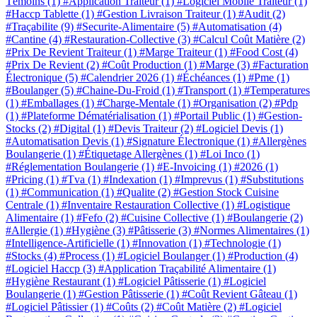
Témoins
(1)
#Application Traiteur
(1)
#Logiciel Mobile Traiteur
(1)
#Haccp Tablette
(1)
#Gestion Livraison Traiteur
(1)
#Audit
(2)
#Traçabilite
(9)
#Securite-Alimentaire
(5)
#Automatisation
(4)
#Cantine
(4)
#Restauration-Collective
(3)
#Calcul Coût Matière
(2)
#Prix De Revient Traiteur
(1)
#Marge Traiteur
(1)
#Food Cost
(4)
#Prix De Revient
(2)
#Coût Production
(1)
#Marge
(3)
#Facturation
Électronique
(5)
#Calendrier 2026
(1)
#Échéances
(1)
#Pme
(1)
#Boulanger
(5)
#Chaine-Du-Froid
(1)
#Transport
(1)
#Temperatures
(1)
#Emballages
(1)
#Charge-Mentale
(1)
#Organisation
(2)
#Pdp
(1)
#Plateforme Dématérialisation
(1)
#Portail Public
(1)
#Gestion-
Stocks
(2)
#Digital
(1)
#Devis Traiteur
(2)
#Logiciel Devis
(1)
#Automatisation Devis
(1)
#Signature Électronique
(1)
#Allergènes
Boulangerie
(1)
#Étiquetage Allergènes
(1)
#Loi Inco
(1)
#Réglementation Boulangerie
(1)
#E-Invoicing
(1)
#2026
(1)
#Pricing
(1)
#Tva
(1)
#Indexation
(1)
#Imprevus
(1)
#Substitutions
(1)
#Communication
(1)
#Qualite
(2)
#Gestion Stock Cuisine
Centrale
(1)
#Inventaire Restauration Collective
(1)
#Logistique
Alimentaire
(1)
#Fefo
(2)
#Cuisine Collective
(1)
#Boulangerie
(2)
#Allergie
(1)
#Hygiène
(3)
#Pâtisserie
(3)
#Normes Alimentaires
(1)
#Intelligence-Artificielle
(1)
#Innovation
(1)
#Technologie
(1)
#Stocks
(4)
#Process
(1)
#Logiciel Boulanger
(1)
#Production
(4)
#Logiciel Haccp
(3)
#Application Traçabilité Alimentaire
(1)
#Hygiène Restaurant
(1)
#Logiciel Pâtisserie
(1)
#Logiciel
Boulangerie
(1)
#Gestion Pâtisserie
(1)
#Coût Revient Gâteau
(1)
#Logiciel Pâtissier
(1)
#Coûts
(2)
#Coût Matière
(2)
#Logiciel