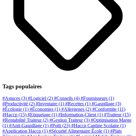
Tags populaires
#Astuces
(3)
#Logiciel
(2)
#Conseils
(4)
#Fournisseurs
(1)
#Productivité
(2)
#Inventaire
(1)
#Recettes
(1)
#Gaspillage
(3)
#Écologie
(1)
#Économies
(1)
#Allergenes
(2)
#Conformite
(11)
#Haccp
(15)
#Etiquetage
(1)
#Information-Client
(1)
#Traiteur
(15)
#Rentabilité Traiteur
(2)
#Gestion Traiteur
(3)
#Optimisation Marge
(1)
#Anti-Gaspillage
(1)
#Potti
(23)
#Haccp Cantine Scolaire
(1)
#Application Haccp
(1)
#Sécurité Alimentaire École
(1)
#Plats