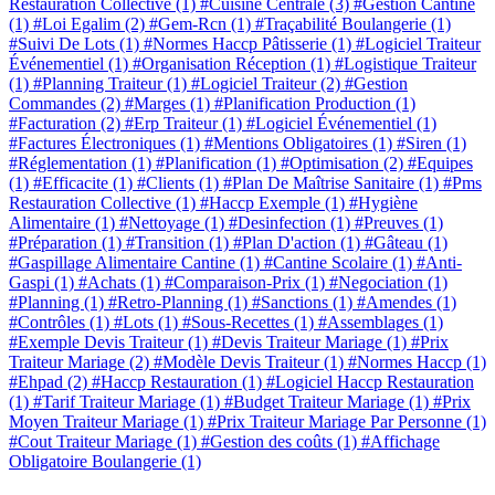
Restauration Collective
(1)
#Cuisine Centrale
(3)
#Gestion Cantine
(1)
#Loi Egalim
(2)
#Gem-Rcn
(1)
#Traçabilité Boulangerie
(1)
#Suivi De Lots
(1)
#Normes Haccp Pâtisserie
(1)
#Logiciel Traiteur
Événementiel
(1)
#Organisation Réception
(1)
#Logistique Traiteur
(1)
#Planning Traiteur
(1)
#Logiciel Traiteur
(2)
#Gestion
Commandes
(2)
#Marges
(1)
#Planification Production
(1)
#Facturation
(2)
#Erp Traiteur
(1)
#Logiciel Événementiel
(1)
#Factures Électroniques
(1)
#Mentions Obligatoires
(1)
#Siren
(1)
#Réglementation
(1)
#Planification
(1)
#Optimisation
(2)
#Equipes
(1)
#Efficacite
(1)
#Clients
(1)
#Plan De Maîtrise Sanitaire
(1)
#Pms
Restauration Collective
(1)
#Haccp Exemple
(1)
#Hygiène
Alimentaire
(1)
#Nettoyage
(1)
#Desinfection
(1)
#Preuves
(1)
#Préparation
(1)
#Transition
(1)
#Plan D'action
(1)
#Gâteau
(1)
#Gaspillage Alimentaire Cantine
(1)
#Cantine Scolaire
(1)
#Anti-
Gaspi
(1)
#Achats
(1)
#Comparaison-Prix
(1)
#Negociation
(1)
#Planning
(1)
#Retro-Planning
(1)
#Sanctions
(1)
#Amendes
(1)
#Contrôles
(1)
#Lots
(1)
#Sous-Recettes
(1)
#Assemblages
(1)
#Exemple Devis Traiteur
(1)
#Devis Traiteur Mariage
(1)
#Prix
Traiteur Mariage
(2)
#Modèle Devis Traiteur
(1)
#Normes Haccp
(1)
#Ehpad
(2)
#Haccp Restauration
(1)
#Logiciel Haccp Restauration
(1)
#Tarif Traiteur Mariage
(1)
#Budget Traiteur Mariage
(1)
#Prix
Moyen Traiteur Mariage
(1)
#Prix Traiteur Mariage Par Personne
(1)
#Cout Traiteur Mariage
(1)
#Gestion des coûts
(1)
#Affichage
Obligatoire Boulangerie
(1)