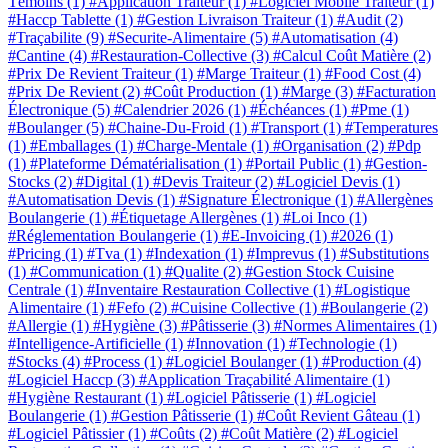
Témoins
(1)
#Application Traiteur
(1)
#Logiciel Mobile Traiteur
(1)
#Haccp Tablette
(1)
#Gestion Livraison Traiteur
(1)
#Audit
(2)
#Traçabilite
(9)
#Securite-Alimentaire
(5)
#Automatisation
(4)
#Cantine
(4)
#Restauration-Collective
(3)
#Calcul Coût Matière
(2)
#Prix De Revient Traiteur
(1)
#Marge Traiteur
(1)
#Food Cost
(4)
#Prix De Revient
(2)
#Coût Production
(1)
#Marge
(3)
#Facturation
Électronique
(5)
#Calendrier 2026
(1)
#Échéances
(1)
#Pme
(1)
#Boulanger
(5)
#Chaine-Du-Froid
(1)
#Transport
(1)
#Temperatures
(1)
#Emballages
(1)
#Charge-Mentale
(1)
#Organisation
(2)
#Pdp
(1)
#Plateforme Dématérialisation
(1)
#Portail Public
(1)
#Gestion-
Stocks
(2)
#Digital
(1)
#Devis Traiteur
(2)
#Logiciel Devis
(1)
#Automatisation Devis
(1)
#Signature Électronique
(1)
#Allergènes
Boulangerie
(1)
#Étiquetage Allergènes
(1)
#Loi Inco
(1)
#Réglementation Boulangerie
(1)
#E-Invoicing
(1)
#2026
(1)
#Pricing
(1)
#Tva
(1)
#Indexation
(1)
#Imprevus
(1)
#Substitutions
(1)
#Communication
(1)
#Qualite
(2)
#Gestion Stock Cuisine
Centrale
(1)
#Inventaire Restauration Collective
(1)
#Logistique
Alimentaire
(1)
#Fefo
(2)
#Cuisine Collective
(1)
#Boulangerie
(2)
#Allergie
(1)
#Hygiène
(3)
#Pâtisserie
(3)
#Normes Alimentaires
(1)
#Intelligence-Artificielle
(1)
#Innovation
(1)
#Technologie
(1)
#Stocks
(4)
#Process
(1)
#Logiciel Boulanger
(1)
#Production
(4)
#Logiciel Haccp
(3)
#Application Traçabilité Alimentaire
(1)
#Hygiène Restaurant
(1)
#Logiciel Pâtisserie
(1)
#Logiciel
Boulangerie
(1)
#Gestion Pâtisserie
(1)
#Coût Revient Gâteau
(1)
#Logiciel Pâtissier
(1)
#Coûts
(2)
#Coût Matière
(2)
#Logiciel