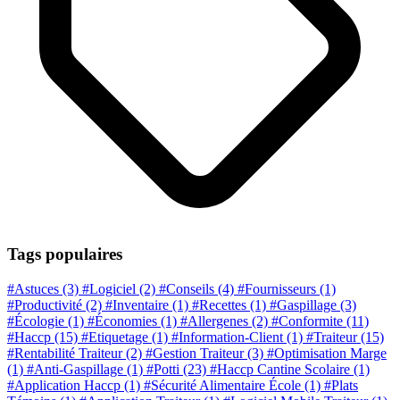
Tags populaires
#Astuces
(3)
#Logiciel
(2)
#Conseils
(4)
#Fournisseurs
(1)
#Productivité
(2)
#Inventaire
(1)
#Recettes
(1)
#Gaspillage
(3)
#Écologie
(1)
#Économies
(1)
#Allergenes
(2)
#Conformite
(11)
#Haccp
(15)
#Etiquetage
(1)
#Information-Client
(1)
#Traiteur
(15)
#Rentabilité Traiteur
(2)
#Gestion Traiteur
(3)
#Optimisation Marge
(1)
#Anti-Gaspillage
(1)
#Potti
(23)
#Haccp Cantine Scolaire
(1)
#Application Haccp
(1)
#Sécurité Alimentaire École
(1)
#Plats