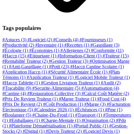
Tags populaires
#Astuces
(3)
#Logiciel
(2)
#Conseils
(4)
#Fournisseurs
(1)
#Productivité
(2)
#Inventaire
(1)
#Recettes
(1)
#Gaspillage
(3)
#Écologie
(1)
#Économies
(1)
#Allergenes
(2)
#Conformite
(11)
#Haccp
(15)
#Etiquetage
(1)
#Information-Client
(1)
#Traiteur
(15)
#Rentabilité Traiteur
(2)
#Gestion Traiteur
(3)
#Optimisation Marge
(1)
#Anti-Gaspillage
(1)
#Potti
(23)
#Haccp Cantine Scolaire
(1)
#Application Haccp
(1)
#Sécurité Alimentaire École
(1)
#Plats
Témoins
(1)
#Application Traiteur
(1)
#Logiciel Mobile Traiteur
(1)
#Haccp Tablette
(1)
#Gestion Livraison Traiteur
(1)
#Audit
(2)
#Traçabilite
(9)
#Securite-Alimentaire
(5)
#Automatisation
(4)
#Cantine
(4)
#Restauration-Collective
(3)
#Calcul Coût Matière
(2)
#Prix De Revient Traiteur
(1)
#Marge Traiteur
(1)
#Food Cost
(4)
#Prix De Revient
(2)
#Coût Production
(1)
#Marge
(3)
#Facturation
Électronique
(5)
#Calendrier 2026
(1)
#Échéances
(1)
#Pme
(1)
#Boulanger
(5)
#Chaine-Du-Froid
(1)
#Transport
(1)
#Temperatures
(1)
#Emballages
(1)
#Charge-Mentale
(1)
#Organisation
(2)
#Pdp
(1)
#Plateforme Dématérialisation
(1)
#Portail Public
(1)
#Gestion-
Stocks
(2)
#Digital
(1)
#Devis Traiteur
(2)
#Logiciel Devis
(1)