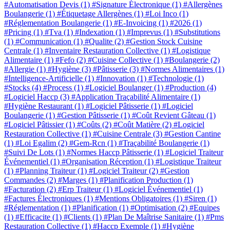
#Automatisation Devis
(1)
#Signature Électronique
(1)
#Allergènes
Boulangerie
(1)
#Étiquetage Allergènes
(1)
#Loi Inco
(1)
#Réglementation Boulangerie
(1)
#E-Invoicing
(1)
#2026
(1)
#Pricing
(1)
#Tva
(1)
#Indexation
(1)
#Imprevus
(1)
#Substitutions
(1)
#Communication
(1)
#Qualite
(2)
#Gestion Stock Cuisine
Centrale
(1)
#Inventaire Restauration Collective
(1)
#Logistique
Alimentaire
(1)
#Fefo
(2)
#Cuisine Collective
(1)
#Boulangerie
(2)
#Allergie
(1)
#Hygiène
(3)
#Pâtisserie
(3)
#Normes Alimentaires
(1)
#Intelligence-Artificielle
(1)
#Innovation
(1)
#Technologie
(1)
#Stocks
(4)
#Process
(1)
#Logiciel Boulanger
(1)
#Production
(4)
#Logiciel Haccp
(3)
#Application Traçabilité Alimentaire
(1)
#Hygiène Restaurant
(1)
#Logiciel Pâtisserie
(1)
#Logiciel
Boulangerie
(1)
#Gestion Pâtisserie
(1)
#Coût Revient Gâteau
(1)
#Logiciel Pâtissier
(1)
#Coûts
(2)
#Coût Matière
(2)
#Logiciel
Restauration Collective
(1)
#Cuisine Centrale
(3)
#Gestion Cantine
(1)
#Loi Egalim
(2)
#Gem-Rcn
(1)
#Traçabilité Boulangerie
(1)
#Suivi De Lots
(1)
#Normes Haccp Pâtisserie
(1)
#Logiciel Traiteur
Événementiel
(1)
#Organisation Réception
(1)
#Logistique Traiteur
(1)
#Planning Traiteur
(1)
#Logiciel Traiteur
(2)
#Gestion
Commandes
(2)
#Marges
(1)
#Planification Production
(1)
#Facturation
(2)
#Erp Traiteur
(1)
#Logiciel Événementiel
(1)
#Factures Électroniques
(1)
#Mentions Obligatoires
(1)
#Siren
(1)
#Réglementation
(1)
#Planification
(1)
#Optimisation
(2)
#Equipes
(1)
#Efficacite
(1)
#Clients
(1)
#Plan De Maîtrise Sanitaire
(1)
#Pms
Restauration Collective
(1)
#Haccp Exemple
(1)
#Hygiène