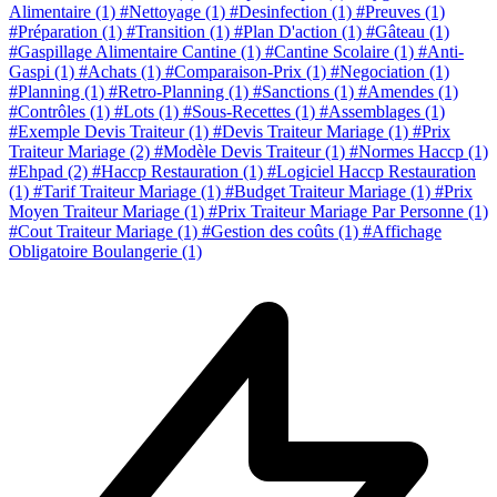
Alimentaire
(1)
#Nettoyage
(1)
#Desinfection
(1)
#Preuves
(1)
#Préparation
(1)
#Transition
(1)
#Plan D'action
(1)
#Gâteau
(1)
#Gaspillage Alimentaire Cantine
(1)
#Cantine Scolaire
(1)
#Anti-
Gaspi
(1)
#Achats
(1)
#Comparaison-Prix
(1)
#Negociation
(1)
#Planning
(1)
#Retro-Planning
(1)
#Sanctions
(1)
#Amendes
(1)
#Contrôles
(1)
#Lots
(1)
#Sous-Recettes
(1)
#Assemblages
(1)
#Exemple Devis Traiteur
(1)
#Devis Traiteur Mariage
(1)
#Prix
Traiteur Mariage
(2)
#Modèle Devis Traiteur
(1)
#Normes Haccp
(1)
#Ehpad
(2)
#Haccp Restauration
(1)
#Logiciel Haccp Restauration
(1)
#Tarif Traiteur Mariage
(1)
#Budget Traiteur Mariage
(1)
#Prix
Moyen Traiteur Mariage
(1)
#Prix Traiteur Mariage Par Personne
(1)
#Cout Traiteur Mariage
(1)
#Gestion des coûts
(1)
#Affichage
Obligatoire Boulangerie
(1)