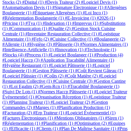
Stocks
(2)
#Digital
(1)
#Devis Traiteur
(2)
#Logiciel Devis
(1)
#Automatisation Devis
(1)
#Signature Électronique
(1)
#Allergènes
Boulangerie
(1)
#Étiquetage Allergènes
(1)
#Loi Inco
(1)
#Réglementation Boulangerie
(1)
#E-Invoicing
(1)
#2026
(1)
#Pricing
(1)
#Tva
(1)
#Indexation
(1)
#Imprevus
(1)
#Substitutions
(1)
#Communication
(1)
#Qualite
(2)
#Gestion Stock Cuisine
Centrale
(1)
#Inventaire Restauration Collective
(1)
#Logistique
Alimentaire
(1)
#Fefo
(2)
#Cuisine Collective
(1)
#Boulangerie
(2)
#Allergie
(1)
#Hygiène
(3)
#Pâtisserie
(3)
#Normes Alimentaires
(1)
#Intelligence-Artificielle
(1)
#Innovation
(1)
#Technologie
(1)
#Stocks
(4)
#Process
(1)
#Logiciel Boulanger
(1)
#Production
(4)
#Logiciel Haccp
(3)
#Application Traçabilité Alimentaire
(1)
#Hygiène Restaurant
(1)
#Logiciel Pâtisserie
(1)
#Logiciel
Boulangerie
(1)
#Gestion Pâtisserie
(1)
#Coût Revient Gâteau
(1)
#Logiciel Pâtissier
(1)
#Coûts
(2)
#Coût Matière
(2)
#Logiciel
Restauration Collective
(1)
#Cuisine Centrale
(3)
#Gestion Cantine
(1)
#Loi Egalim
(2)
#Gem-Rcn
(1)
#Traçabilité Boulangerie
(1)
#Suivi De Lots
(1)
#Normes Haccp Pâtisserie
(1)
#Logiciel Traiteur
Événementiel
(1)
#Organisation Réception
(1)
#Logistique Traiteur
(1)
#Planning Traiteur
(1)
#Logiciel Traiteur
(2)
#Gestion
Commandes
(2)
#Marges
(1)
#Planification Production
(1)
#Facturation
(2)
#Erp Traiteur
(1)
#Logiciel Événementiel
(1)
#Factures Électroniques
(1)
#Mentions Obligatoires
(1)
#Siren
(1)
#Réglementation
(1)
#Planification
(1)
#Optimisation
(2)
#Equipes
(1)
#Efficacite
(1)
#Clients
(1)
#Plan De Maîtrise Sanitaire
(1)
#Pms