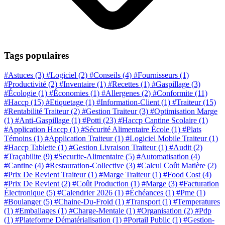
Tags populaires
#Astuces
(3)
#Logiciel
(2)
#Conseils
(4)
#Fournisseurs
(1)
#Productivité
(2)
#Inventaire
(1)
#Recettes
(1)
#Gaspillage
(3)
#Écologie
(1)
#Économies
(1)
#Allergenes
(2)
#Conformite
(11)
#Haccp
(15)
#Etiquetage
(1)
#Information-Client
(1)
#Traiteur
(15)
#Rentabilité Traiteur
(2)
#Gestion Traiteur
(3)
#Optimisation Marge
(1)
#Anti-Gaspillage
(1)
#Potti
(23)
#Haccp Cantine Scolaire
(1)
#Application Haccp
(1)
#Sécurité Alimentaire École
(1)
#Plats
Témoins
(1)
#Application Traiteur
(1)
#Logiciel Mobile Traiteur
(1)
#Haccp Tablette
(1)
#Gestion Livraison Traiteur
(1)
#Audit
(2)
#Traçabilite
(9)
#Securite-Alimentaire
(5)
#Automatisation
(4)
#Cantine
(4)
#Restauration-Collective
(3)
#Calcul Coût Matière
(2)
#Prix De Revient Traiteur
(1)
#Marge Traiteur
(1)
#Food Cost
(4)
#Prix De Revient
(2)
#Coût Production
(1)
#Marge
(3)
#Facturation
Électronique
(5)
#Calendrier 2026
(1)
#Échéances
(1)
#Pme
(1)
#Boulanger
(5)
#Chaine-Du-Froid
(1)
#Transport
(1)
#Temperatures
(1)
#Emballages
(1)
#Charge-Mentale
(1)
#Organisation
(2)
#Pdp
(1)
#Plateforme Dématérialisation
(1)
#Portail Public
(1)
#Gestion-