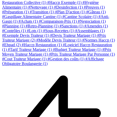
Restauration Collective
(1)
#Haccp Exemple
(1)
#Hygiène
Alimentaire
(1)
#Nettoyage
(1)
#Desinfection
(1)
#Preuves
(1)
#Préparation
(1)
#Transition
(1)
#Plan D'action
(1)
#Gâteau
(1)
#Gaspillage Alimentaire Cantine
(1)
#Cantine Scolaire
(1)
#Anti-
Gaspi
(1)
#Achats
(1)
#Comparaison-Prix
(1)
#Negociation
(1)
#Planning
(1)
#Retro-Planning
(1)
#Sanctions
(1)
#Amendes
(1)
#Contrôles
(1)
#Lots
(1)
#Sous-Recettes
(1)
#Assemblages
(1)
#Exemple Devis Traiteur
(1)
#Devis Traiteur Mariage
(1)
#Prix
Traiteur Mariage
(2)
#Modèle Devis Traiteur
(1)
#Normes Haccp
(1)
#Ehpad
(2)
#Haccp Restauration
(1)
#Logiciel Haccp Restauration
(1)
#Tarif Traiteur Mariage
(1)
#Budget Traiteur Mariage
(1)
#Prix
Moyen Traiteur Mariage
(1)
#Prix Traiteur Mariage Par Personne
(1)
#Cout Traiteur Mariage
(1)
#Gestion des coûts
(1)
#Affichage
Obligatoire Boulangerie
(1)