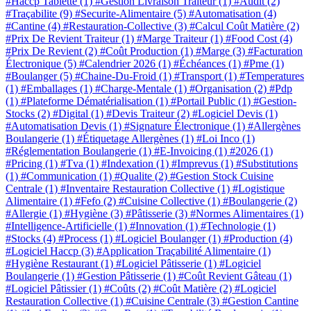
#Haccp Tablette
(1)
#Gestion Livraison Traiteur
(1)
#Audit
(2)
#Traçabilite
(9)
#Securite-Alimentaire
(5)
#Automatisation
(4)
#Cantine
(4)
#Restauration-Collective
(3)
#Calcul Coût Matière
(2)
#Prix De Revient Traiteur
(1)
#Marge Traiteur
(1)
#Food Cost
(4)
#Prix De Revient
(2)
#Coût Production
(1)
#Marge
(3)
#Facturation
Électronique
(5)
#Calendrier 2026
(1)
#Échéances
(1)
#Pme
(1)
#Boulanger
(5)
#Chaine-Du-Froid
(1)
#Transport
(1)
#Temperatures
(1)
#Emballages
(1)
#Charge-Mentale
(1)
#Organisation
(2)
#Pdp
(1)
#Plateforme Dématérialisation
(1)
#Portail Public
(1)
#Gestion-
Stocks
(2)
#Digital
(1)
#Devis Traiteur
(2)
#Logiciel Devis
(1)
#Automatisation Devis
(1)
#Signature Électronique
(1)
#Allergènes
Boulangerie
(1)
#Étiquetage Allergènes
(1)
#Loi Inco
(1)
#Réglementation Boulangerie
(1)
#E-Invoicing
(1)
#2026
(1)
#Pricing
(1)
#Tva
(1)
#Indexation
(1)
#Imprevus
(1)
#Substitutions
(1)
#Communication
(1)
#Qualite
(2)
#Gestion Stock Cuisine
Centrale
(1)
#Inventaire Restauration Collective
(1)
#Logistique
Alimentaire
(1)
#Fefo
(2)
#Cuisine Collective
(1)
#Boulangerie
(2)
#Allergie
(1)
#Hygiène
(3)
#Pâtisserie
(3)
#Normes Alimentaires
(1)
#Intelligence-Artificielle
(1)
#Innovation
(1)
#Technologie
(1)
#Stocks
(4)
#Process
(1)
#Logiciel Boulanger
(1)
#Production
(4)
#Logiciel Haccp
(3)
#Application Traçabilité Alimentaire
(1)
#Hygiène Restaurant
(1)
#Logiciel Pâtisserie
(1)
#Logiciel
Boulangerie
(1)
#Gestion Pâtisserie
(1)
#Coût Revient Gâteau
(1)
#Logiciel Pâtissier
(1)
#Coûts
(2)
#Coût Matière
(2)
#Logiciel
Restauration Collective
(1)
#Cuisine Centrale
(3)
#Gestion Cantine