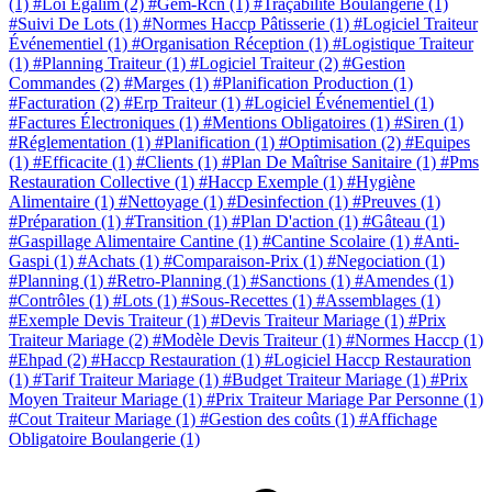
(1)
#Loi Egalim
(2)
#Gem-Rcn
(1)
#Traçabilité Boulangerie
(1)
#Suivi De Lots
(1)
#Normes Haccp Pâtisserie
(1)
#Logiciel Traiteur
Événementiel
(1)
#Organisation Réception
(1)
#Logistique Traiteur
(1)
#Planning Traiteur
(1)
#Logiciel Traiteur
(2)
#Gestion
Commandes
(2)
#Marges
(1)
#Planification Production
(1)
#Facturation
(2)
#Erp Traiteur
(1)
#Logiciel Événementiel
(1)
#Factures Électroniques
(1)
#Mentions Obligatoires
(1)
#Siren
(1)
#Réglementation
(1)
#Planification
(1)
#Optimisation
(2)
#Equipes
(1)
#Efficacite
(1)
#Clients
(1)
#Plan De Maîtrise Sanitaire
(1)
#Pms
Restauration Collective
(1)
#Haccp Exemple
(1)
#Hygiène
Alimentaire
(1)
#Nettoyage
(1)
#Desinfection
(1)
#Preuves
(1)
#Préparation
(1)
#Transition
(1)
#Plan D'action
(1)
#Gâteau
(1)
#Gaspillage Alimentaire Cantine
(1)
#Cantine Scolaire
(1)
#Anti-
Gaspi
(1)
#Achats
(1)
#Comparaison-Prix
(1)
#Negociation
(1)
#Planning
(1)
#Retro-Planning
(1)
#Sanctions
(1)
#Amendes
(1)
#Contrôles
(1)
#Lots
(1)
#Sous-Recettes
(1)
#Assemblages
(1)
#Exemple Devis Traiteur
(1)
#Devis Traiteur Mariage
(1)
#Prix
Traiteur Mariage
(2)
#Modèle Devis Traiteur
(1)
#Normes Haccp
(1)
#Ehpad
(2)
#Haccp Restauration
(1)
#Logiciel Haccp Restauration
(1)
#Tarif Traiteur Mariage
(1)
#Budget Traiteur Mariage
(1)
#Prix
Moyen Traiteur Mariage
(1)
#Prix Traiteur Mariage Par Personne
(1)
#Cout Traiteur Mariage
(1)
#Gestion des coûts
(1)
#Affichage
Obligatoire Boulangerie
(1)