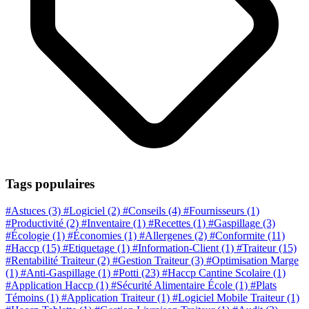
Tags populaires
#Astuces
(3)
#Logiciel
(2)
#Conseils
(4)
#Fournisseurs
(1)
#Productivité
(2)
#Inventaire
(1)
#Recettes
(1)
#Gaspillage
(3)
#Écologie
(1)
#Économies
(1)
#Allergenes
(2)
#Conformite
(11)
#Haccp
(15)
#Etiquetage
(1)
#Information-Client
(1)
#Traiteur
(15)
#Rentabilité Traiteur
(2)
#Gestion Traiteur
(3)
#Optimisation Marge
(1)
#Anti-Gaspillage
(1)
#Potti
(23)
#Haccp Cantine Scolaire
(1)
#Application Haccp
(1)
#Sécurité Alimentaire École
(1)
#Plats
Témoins
(1)
#Application Traiteur
(1)
#Logiciel Mobile Traiteur
(1)