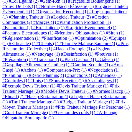
(1)
#Loi Egalim
(2)
#Gem-Rcn
(1)
#Traçabilité Boulangerie
(1)
#Suivi De Lots
(1)
#Normes Haccp Pâtisserie
(1)
#Logiciel Traiteur
Événementiel
(1)
#Organisation Réception
(1)
#Logistique Traiteur
(1)
#Planning Traiteur
(1)
#Logiciel Traiteur
(2)
#Gestion
Commandes
(2)
#Marges
(1)
#Planification Production
(1)
#Facturation
(2)
#Erp Traiteur
(1)
#Logiciel Événementiel
(1)
#Factures Électroniques
(1)
#Mentions Obligatoires
(1)
#Siren
(1)
#Réglementation
(1)
#Planification
(1)
#Optimisation
(2)
#Equipes
(1)
#Efficacite
(1)
#Clients
(1)
#Plan De Maîtrise Sanitaire
(1)
#Pms
Restauration Collective
(1)
#Haccp Exemple
(1)
#Hygiène
Alimentaire
(1)
#Nettoyage
(1)
#Desinfection
(1)
#Preuves
(1)
#Préparation
(1)
#Transition
(1)
#Plan D'action
(1)
#Gâteau
(1)
#Gaspillage Alimentaire Cantine
(1)
#Cantine Scolaire
(1)
#Anti-
Gaspi
(1)
#Achats
(1)
#Comparaison-Prix
(1)
#Negociation
(1)
#Planning
(1)
#Retro-Planning
(1)
#Sanctions
(1)
#Amendes
(1)
#Contrôles
(1)
#Lots
(1)
#Sous-Recettes
(1)
#Assemblages
(1)
#Exemple Devis Traiteur
(1)
#Devis Traiteur Mariage
(1)
#Prix
Traiteur Mariage
(2)
#Modèle Devis Traiteur
(1)
#Normes Haccp
(1)
#Ehpad
(2)
#Haccp Restauration
(1)
#Logiciel Haccp Restauration
(1)
#Tarif Traiteur Mariage
(1)
#Budget Traiteur Mariage
(1)
#Prix
Moyen Traiteur Mariage
(1)
#Prix Traiteur Mariage Par Personne
(1)
#Cout Traiteur Mariage
(1)
#Gestion des coûts
(1)
#Affichage
Obligatoire Boulangerie
(1)