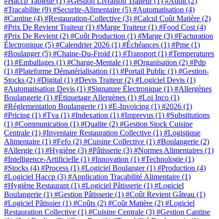
#Haccp Tablette
(1)
#Gestion Livraison Traiteur
(1)
#Audit
(2)
#Traçabilite
(9)
#Securite-Alimentaire
(5)
#Automatisation
(4)
#Cantine
(4)
#Restauration-Collective
(3)
#Calcul Coût Matière
(2)
#Prix De Revient Traiteur
(1)
#Marge Traiteur
(1)
#Food Cost
(4)
#Prix De Revient
(2)
#Coût Production
(1)
#Marge
(3)
#Facturation
Électronique
(5)
#Calendrier 2026
(1)
#Échéances
(1)
#Pme
(1)
#Boulanger
(5)
#Chaine-Du-Froid
(1)
#Transport
(1)
#Temperatures
(1)
#Emballages
(1)
#Charge-Mentale
(1)
#Organisation
(2)
#Pdp
(1)
#Plateforme Dématérialisation
(1)
#Portail Public
(1)
#Gestion-
Stocks
(2)
#Digital
(1)
#Devis Traiteur
(2)
#Logiciel Devis
(1)
#Automatisation Devis
(1)
#Signature Électronique
(1)
#Allergènes
Boulangerie
(1)
#Étiquetage Allergènes
(1)
#Loi Inco
(1)
#Réglementation Boulangerie
(1)
#E-Invoicing
(1)
#2026
(1)
#Pricing
(1)
#Tva
(1)
#Indexation
(1)
#Imprevus
(1)
#Substitutions
(1)
#Communication
(1)
#Qualite
(2)
#Gestion Stock Cuisine
Centrale
(1)
#Inventaire Restauration Collective
(1)
#Logistique
Alimentaire
(1)
#Fefo
(2)
#Cuisine Collective
(1)
#Boulangerie
(2)
#Allergie
(1)
#Hygiène
(3)
#Pâtisserie
(3)
#Normes Alimentaires
(1)
#Intelligence-Artificielle
(1)
#Innovation
(1)
#Technologie
(1)
#Stocks
(4)
#Process
(1)
#Logiciel Boulanger
(1)
#Production
(4)
#Logiciel Haccp
(3)
#Application Traçabilité Alimentaire
(1)
#Hygiène Restaurant
(1)
#Logiciel Pâtisserie
(1)
#Logiciel
Boulangerie
(1)
#Gestion Pâtisserie
(1)
#Coût Revient Gâteau
(1)
#Logiciel Pâtissier
(1)
#Coûts
(2)
#Coût Matière
(2)
#Logiciel
Restauration Collective
(1)
#Cuisine Centrale
(3)
#Gestion Cantine