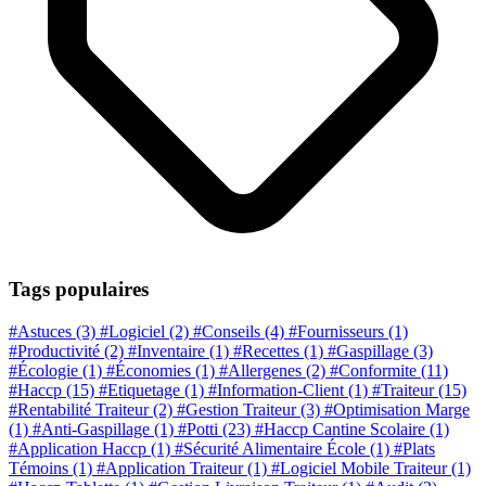
Tags populaires
#Astuces
(3)
#Logiciel
(2)
#Conseils
(4)
#Fournisseurs
(1)
#Productivité
(2)
#Inventaire
(1)
#Recettes
(1)
#Gaspillage
(3)
#Écologie
(1)
#Économies
(1)
#Allergenes
(2)
#Conformite
(11)
#Haccp
(15)
#Etiquetage
(1)
#Information-Client
(1)
#Traiteur
(15)
#Rentabilité Traiteur
(2)
#Gestion Traiteur
(3)
#Optimisation Marge
(1)
#Anti-Gaspillage
(1)
#Potti
(23)
#Haccp Cantine Scolaire
(1)
#Application Haccp
(1)
#Sécurité Alimentaire École
(1)
#Plats
Témoins
(1)
#Application Traiteur
(1)
#Logiciel Mobile Traiteur
(1)