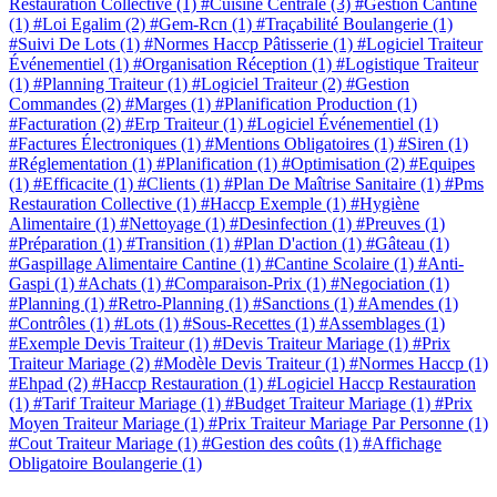
Restauration Collective
(1)
#Cuisine Centrale
(3)
#Gestion Cantine
(1)
#Loi Egalim
(2)
#Gem-Rcn
(1)
#Traçabilité Boulangerie
(1)
#Suivi De Lots
(1)
#Normes Haccp Pâtisserie
(1)
#Logiciel Traiteur
Événementiel
(1)
#Organisation Réception
(1)
#Logistique Traiteur
(1)
#Planning Traiteur
(1)
#Logiciel Traiteur
(2)
#Gestion
Commandes
(2)
#Marges
(1)
#Planification Production
(1)
#Facturation
(2)
#Erp Traiteur
(1)
#Logiciel Événementiel
(1)
#Factures Électroniques
(1)
#Mentions Obligatoires
(1)
#Siren
(1)
#Réglementation
(1)
#Planification
(1)
#Optimisation
(2)
#Equipes
(1)
#Efficacite
(1)
#Clients
(1)
#Plan De Maîtrise Sanitaire
(1)
#Pms
Restauration Collective
(1)
#Haccp Exemple
(1)
#Hygiène
Alimentaire
(1)
#Nettoyage
(1)
#Desinfection
(1)
#Preuves
(1)
#Préparation
(1)
#Transition
(1)
#Plan D'action
(1)
#Gâteau
(1)
#Gaspillage Alimentaire Cantine
(1)
#Cantine Scolaire
(1)
#Anti-
Gaspi
(1)
#Achats
(1)
#Comparaison-Prix
(1)
#Negociation
(1)
#Planning
(1)
#Retro-Planning
(1)
#Sanctions
(1)
#Amendes
(1)
#Contrôles
(1)
#Lots
(1)
#Sous-Recettes
(1)
#Assemblages
(1)
#Exemple Devis Traiteur
(1)
#Devis Traiteur Mariage
(1)
#Prix
Traiteur Mariage
(2)
#Modèle Devis Traiteur
(1)
#Normes Haccp
(1)
#Ehpad
(2)
#Haccp Restauration
(1)
#Logiciel Haccp Restauration
(1)
#Tarif Traiteur Mariage
(1)
#Budget Traiteur Mariage
(1)
#Prix
Moyen Traiteur Mariage
(1)
#Prix Traiteur Mariage Par Personne
(1)
#Cout Traiteur Mariage
(1)
#Gestion des coûts
(1)
#Affichage
Obligatoire Boulangerie
(1)