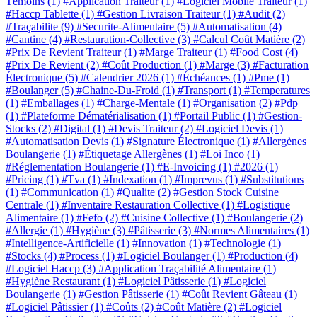
Témoins
(1)
#Application Traiteur
(1)
#Logiciel Mobile Traiteur
(1)
#Haccp Tablette
(1)
#Gestion Livraison Traiteur
(1)
#Audit
(2)
#Traçabilite
(9)
#Securite-Alimentaire
(5)
#Automatisation
(4)
#Cantine
(4)
#Restauration-Collective
(3)
#Calcul Coût Matière
(2)
#Prix De Revient Traiteur
(1)
#Marge Traiteur
(1)
#Food Cost
(4)
#Prix De Revient
(2)
#Coût Production
(1)
#Marge
(3)
#Facturation
Électronique
(5)
#Calendrier 2026
(1)
#Échéances
(1)
#Pme
(1)
#Boulanger
(5)
#Chaine-Du-Froid
(1)
#Transport
(1)
#Temperatures
(1)
#Emballages
(1)
#Charge-Mentale
(1)
#Organisation
(2)
#Pdp
(1)
#Plateforme Dématérialisation
(1)
#Portail Public
(1)
#Gestion-
Stocks
(2)
#Digital
(1)
#Devis Traiteur
(2)
#Logiciel Devis
(1)
#Automatisation Devis
(1)
#Signature Électronique
(1)
#Allergènes
Boulangerie
(1)
#Étiquetage Allergènes
(1)
#Loi Inco
(1)
#Réglementation Boulangerie
(1)
#E-Invoicing
(1)
#2026
(1)
#Pricing
(1)
#Tva
(1)
#Indexation
(1)
#Imprevus
(1)
#Substitutions
(1)
#Communication
(1)
#Qualite
(2)
#Gestion Stock Cuisine
Centrale
(1)
#Inventaire Restauration Collective
(1)
#Logistique
Alimentaire
(1)
#Fefo
(2)
#Cuisine Collective
(1)
#Boulangerie
(2)
#Allergie
(1)
#Hygiène
(3)
#Pâtisserie
(3)
#Normes Alimentaires
(1)
#Intelligence-Artificielle
(1)
#Innovation
(1)
#Technologie
(1)
#Stocks
(4)
#Process
(1)
#Logiciel Boulanger
(1)
#Production
(4)
#Logiciel Haccp
(3)
#Application Traçabilité Alimentaire
(1)
#Hygiène Restaurant
(1)
#Logiciel Pâtisserie
(1)
#Logiciel
Boulangerie
(1)
#Gestion Pâtisserie
(1)
#Coût Revient Gâteau
(1)
#Logiciel Pâtissier
(1)
#Coûts
(2)
#Coût Matière
(2)
#Logiciel