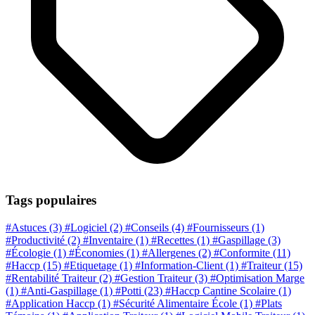
Tags populaires
#Astuces
(3)
#Logiciel
(2)
#Conseils
(4)
#Fournisseurs
(1)
#Productivité
(2)
#Inventaire
(1)
#Recettes
(1)
#Gaspillage
(3)
#Écologie
(1)
#Économies
(1)
#Allergenes
(2)
#Conformite
(11)
#Haccp
(15)
#Etiquetage
(1)
#Information-Client
(1)
#Traiteur
(15)
#Rentabilité Traiteur
(2)
#Gestion Traiteur
(3)
#Optimisation Marge
(1)
#Anti-Gaspillage
(1)
#Potti
(23)
#Haccp Cantine Scolaire
(1)
#Application Haccp
(1)
#Sécurité Alimentaire École
(1)
#Plats