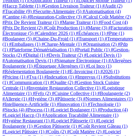
Témoins
(1)
#Application Traiteur
(1)
#Logiciel Mobile Traiteur
(1)
#Haccp Tablette
(1)
#Gestion Livraison Traiteur
(1)
#Audit
(2)
#Traçabilite
(9)
#Securite-Alimentaire
(5)
#Automatisation
(4)
#Cantine
(4)
#Restauration-Collective
(3)
#Calcul Coût Matière
(2)
#Prix De Revient Traiteur
(1)
#Marge Traiteur
(1)
#Food Cost
(4)
#Prix De Revient
(2)
#Coût Production
(1)
#Marge
(3)
#Facturation
Électronique
(5)
#Calendrier 2026
(1)
#Échéances
(1)
#Pme
(1)
#Boulanger
(5)
#Chaine-Du-Froid
(1)
#Transport
(1)
#Temperatures
(1)
#Emballages
(1)
#Charge-Mentale
(1)
#Organisation
(2)
#Pdp
(1)
#Plateforme Dématérialisation
(1)
#Portail Public
(1)
#Gestion-
Stocks
(2)
#Digital
(1)
#Devis Traiteur
(2)
#Logiciel Devis
(1)
#Automatisation Devis
(1)
#Signature Électronique
(1)
#Allergènes
Boulangerie
(1)
#Étiquetage Allergènes
(1)
#Loi Inco
(1)
#Réglementation Boulangerie
(1)
#E-Invoicing
(1)
#2026
(1)
#Pricing
(1)
#Tva
(1)
#Indexation
(1)
#Imprevus
(1)
#Substitutions
(1)
#Communication
(1)
#Qualite
(2)
#Gestion Stock Cuisine
Centrale
(1)
#Inventaire Restauration Collective
(1)
#Logistique
Alimentaire
(1)
#Fefo
(2)
#Cuisine Collective
(1)
#Boulangerie
(2)
#Allergie
(1)
#Hygiène
(3)
#Pâtisserie
(3)
#Normes Alimentaires
(1)
#Intelligence-Artificielle
(1)
#Innovation
(1)
#Technologie
(1)
#Stocks
(4)
#Process
(1)
#Logiciel Boulanger
(1)
#Production
(4)
#Logiciel Haccp
(3)
#Application Traçabilité Alimentaire
(1)
#Hygiène Restaurant
(1)
#Logiciel Pâtisserie
(1)
#Logiciel
Boulangerie
(1)
#Gestion Pâtisserie
(1)
#Coût Revient Gâteau
(1)
#Logiciel Pâtissier
(1)
#Coûts
(2)
#Coût Matière
(2)
#Logiciel