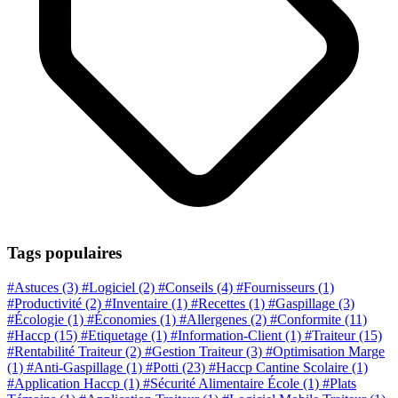
Tags populaires
#Astuces
(3)
#Logiciel
(2)
#Conseils
(4)
#Fournisseurs
(1)
#Productivité
(2)
#Inventaire
(1)
#Recettes
(1)
#Gaspillage
(3)
#Écologie
(1)
#Économies
(1)
#Allergenes
(2)
#Conformite
(11)
#Haccp
(15)
#Etiquetage
(1)
#Information-Client
(1)
#Traiteur
(15)
#Rentabilité Traiteur
(2)
#Gestion Traiteur
(3)
#Optimisation Marge
(1)
#Anti-Gaspillage
(1)
#Potti
(23)
#Haccp Cantine Scolaire
(1)
#Application Haccp
(1)
#Sécurité Alimentaire École
(1)
#Plats