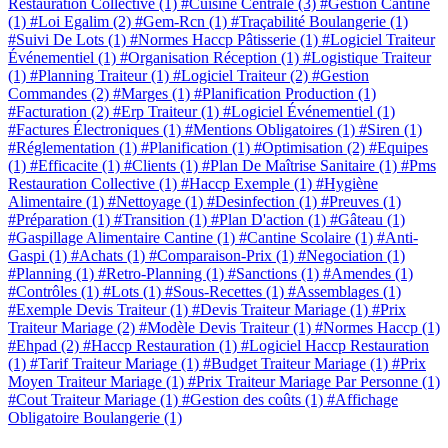
Restauration Collective
(1)
#Cuisine Centrale
(3)
#Gestion Cantine
(1)
#Loi Egalim
(2)
#Gem-Rcn
(1)
#Traçabilité Boulangerie
(1)
#Suivi De Lots
(1)
#Normes Haccp Pâtisserie
(1)
#Logiciel Traiteur
Événementiel
(1)
#Organisation Réception
(1)
#Logistique Traiteur
(1)
#Planning Traiteur
(1)
#Logiciel Traiteur
(2)
#Gestion
Commandes
(2)
#Marges
(1)
#Planification Production
(1)
#Facturation
(2)
#Erp Traiteur
(1)
#Logiciel Événementiel
(1)
#Factures Électroniques
(1)
#Mentions Obligatoires
(1)
#Siren
(1)
#Réglementation
(1)
#Planification
(1)
#Optimisation
(2)
#Equipes
(1)
#Efficacite
(1)
#Clients
(1)
#Plan De Maîtrise Sanitaire
(1)
#Pms
Restauration Collective
(1)
#Haccp Exemple
(1)
#Hygiène
Alimentaire
(1)
#Nettoyage
(1)
#Desinfection
(1)
#Preuves
(1)
#Préparation
(1)
#Transition
(1)
#Plan D'action
(1)
#Gâteau
(1)
#Gaspillage Alimentaire Cantine
(1)
#Cantine Scolaire
(1)
#Anti-
Gaspi
(1)
#Achats
(1)
#Comparaison-Prix
(1)
#Negociation
(1)
#Planning
(1)
#Retro-Planning
(1)
#Sanctions
(1)
#Amendes
(1)
#Contrôles
(1)
#Lots
(1)
#Sous-Recettes
(1)
#Assemblages
(1)
#Exemple Devis Traiteur
(1)
#Devis Traiteur Mariage
(1)
#Prix
Traiteur Mariage
(2)
#Modèle Devis Traiteur
(1)
#Normes Haccp
(1)
#Ehpad
(2)
#Haccp Restauration
(1)
#Logiciel Haccp Restauration
(1)
#Tarif Traiteur Mariage
(1)
#Budget Traiteur Mariage
(1)
#Prix
Moyen Traiteur Mariage
(1)
#Prix Traiteur Mariage Par Personne
(1)
#Cout Traiteur Mariage
(1)
#Gestion des coûts
(1)
#Affichage
Obligatoire Boulangerie
(1)