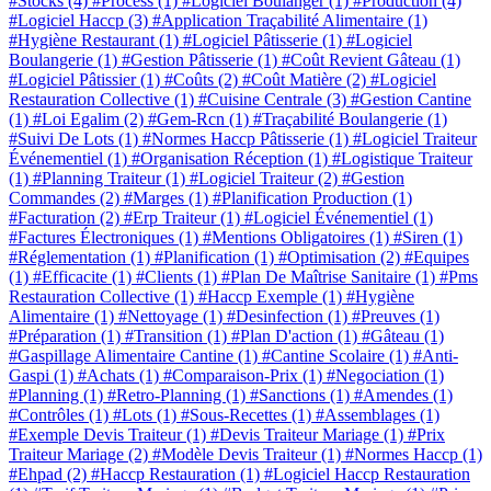
#Stocks
(4)
#Process
(1)
#Logiciel Boulanger
(1)
#Production
(4)
#Logiciel Haccp
(3)
#Application Traçabilité Alimentaire
(1)
#Hygiène Restaurant
(1)
#Logiciel Pâtisserie
(1)
#Logiciel
Boulangerie
(1)
#Gestion Pâtisserie
(1)
#Coût Revient Gâteau
(1)
#Logiciel Pâtissier
(1)
#Coûts
(2)
#Coût Matière
(2)
#Logiciel
Restauration Collective
(1)
#Cuisine Centrale
(3)
#Gestion Cantine
(1)
#Loi Egalim
(2)
#Gem-Rcn
(1)
#Traçabilité Boulangerie
(1)
#Suivi De Lots
(1)
#Normes Haccp Pâtisserie
(1)
#Logiciel Traiteur
Événementiel
(1)
#Organisation Réception
(1)
#Logistique Traiteur
(1)
#Planning Traiteur
(1)
#Logiciel Traiteur
(2)
#Gestion
Commandes
(2)
#Marges
(1)
#Planification Production
(1)
#Facturation
(2)
#Erp Traiteur
(1)
#Logiciel Événementiel
(1)
#Factures Électroniques
(1)
#Mentions Obligatoires
(1)
#Siren
(1)
#Réglementation
(1)
#Planification
(1)
#Optimisation
(2)
#Equipes
(1)
#Efficacite
(1)
#Clients
(1)
#Plan De Maîtrise Sanitaire
(1)
#Pms
Restauration Collective
(1)
#Haccp Exemple
(1)
#Hygiène
Alimentaire
(1)
#Nettoyage
(1)
#Desinfection
(1)
#Preuves
(1)
#Préparation
(1)
#Transition
(1)
#Plan D'action
(1)
#Gâteau
(1)
#Gaspillage Alimentaire Cantine
(1)
#Cantine Scolaire
(1)
#Anti-
Gaspi
(1)
#Achats
(1)
#Comparaison-Prix
(1)
#Negociation
(1)
#Planning
(1)
#Retro-Planning
(1)
#Sanctions
(1)
#Amendes
(1)
#Contrôles
(1)
#Lots
(1)
#Sous-Recettes
(1)
#Assemblages
(1)
#Exemple Devis Traiteur
(1)
#Devis Traiteur Mariage
(1)
#Prix
Traiteur Mariage
(2)
#Modèle Devis Traiteur
(1)
#Normes Haccp
(1)
#Ehpad
(2)
#Haccp Restauration
(1)
#Logiciel Haccp Restauration