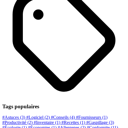
Tags populaires
#Astuces
(3)
#Logiciel
(2)
#Conseils
(4)
#Fournisseurs
(1)
#Productivité
(2)
#Inventaire
(1)
#Recettes
(1)
#Gaspillage
(3)
#Écologie
(1)
#Économies
(1)
#Allergenes
(2)
#Conformite
(11)