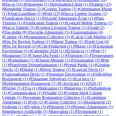
#Haccp
(15)
#Etiquetage
(1)
#Information-Client
(1)
#Traiteur
(15)
#Rentabilité Traiteur
(2)
#Gestion Traiteur
(3)
#Optimisation Marge
(1)
#Anti-Gaspillage
(1)
#Potti
(23)
#Haccp Cantine Scolaire
(1)
#Application Haccp
(1)
#Sécurité Alimentaire École
(1)
#Plats
Témoins
(1)
#Application Traiteur
(1)
#Logiciel Mobile Traiteur
(1)
#Haccp Tablette
(1)
#Gestion Livraison Traiteur
(1)
#Audit
(2)
#Traçabilite
(9)
#Securite-Alimentaire
(5)
#Automatisation
(4)
#Cantine
(4)
#Restauration-Collective
(3)
#Calcul Coût Matière
(2)
#Prix De Revient Traiteur
(1)
#Marge Traiteur
(1)
#Food Cost
(4)
#Prix De Revient
(2)
#Coût Production
(1)
#Marge
(3)
#Facturation
Électronique
(5)
#Calendrier 2026
(1)
#Échéances
(1)
#Pme
(1)
#Boulanger
(5)
#Chaine-Du-Froid
(1)
#Transport
(1)
#Temperatures
(1)
#Emballages
(1)
#Charge-Mentale
(1)
#Organisation
(2)
#Pdp
(1)
#Plateforme Dématérialisation
(1)
#Portail Public
(1)
#Gestion-
Stocks
(2)
#Digital
(1)
#Devis Traiteur
(2)
#Logiciel Devis
(1)
#Automatisation Devis
(1)
#Signature Électronique
(1)
#Allergènes
Boulangerie
(1)
#Étiquetage Allergènes
(1)
#Loi Inco
(1)
#Réglementation Boulangerie
(1)
#E-Invoicing
(1)
#2026
(1)
#Pricing
(1)
#Tva
(1)
#Indexation
(1)
#Imprevus
(1)
#Substitutions
(1)
#Communication
(1)
#Qualite
(2)
#Gestion Stock Cuisine
Centrale
(1)
#Inventaire Restauration Collective
(1)
#Logistique
Alimentaire
(1)
#Fefo
(2)
#Cuisine Collective
(1)
#Boulangerie
(2)
#Allergie
(1)
#Hygiène
(3)
#Pâtisserie
(3)
#Normes Alimentaires
(1)
#Intelligence-Artificielle
(1)
#Innovation
(1)
#Technologie
(1)