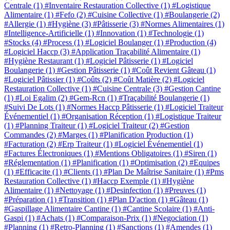
Centrale
(1)
#Inventaire Restauration Collective
(1)
#Logistique
Alimentaire
(1)
#Fefo
(2)
#Cuisine Collective
(1)
#Boulangerie
(2)
#Allergie
(1)
#Hygiène
(3)
#Pâtisserie
(3)
#Normes Alimentaires
(1)
#Intelligence-Artificielle
(1)
#Innovation
(1)
#Technologie
(1)
#Stocks
(4)
#Process
(1)
#Logiciel Boulanger
(1)
#Production
(4)
#Logiciel Haccp
(3)
#Application Traçabilité Alimentaire
(1)
#Hygiène Restaurant
(1)
#Logiciel Pâtisserie
(1)
#Logiciel
Boulangerie
(1)
#Gestion Pâtisserie
(1)
#Coût Revient Gâteau
(1)
#Logiciel Pâtissier
(1)
#Coûts
(2)
#Coût Matière
(2)
#Logiciel
Restauration Collective
(1)
#Cuisine Centrale
(3)
#Gestion Cantine
(1)
#Loi Egalim
(2)
#Gem-Rcn
(1)
#Traçabilité Boulangerie
(1)
#Suivi De Lots
(1)
#Normes Haccp Pâtisserie
(1)
#Logiciel Traiteur
Événementiel
(1)
#Organisation Réception
(1)
#Logistique Traiteur
(1)
#Planning Traiteur
(1)
#Logiciel Traiteur
(2)
#Gestion
Commandes
(2)
#Marges
(1)
#Planification Production
(1)
#Facturation
(2)
#Erp Traiteur
(1)
#Logiciel Événementiel
(1)
#Factures Électroniques
(1)
#Mentions Obligatoires
(1)
#Siren
(1)
#Réglementation
(1)
#Planification
(1)
#Optimisation
(2)
#Equipes
(1)
#Efficacite
(1)
#Clients
(1)
#Plan De Maîtrise Sanitaire
(1)
#Pms
Restauration Collective
(1)
#Haccp Exemple
(1)
#Hygiène
Alimentaire
(1)
#Nettoyage
(1)
#Desinfection
(1)
#Preuves
(1)
#Préparation
(1)
#Transition
(1)
#Plan D'action
(1)
#Gâteau
(1)
#Gaspillage Alimentaire Cantine
(1)
#Cantine Scolaire
(1)
#Anti-
Gaspi
(1)
#Achats
(1)
#Comparaison-Prix
(1)
#Negociation
(1)
#Planning
(1)
#Retro-Planning
(1)
#Sanctions
(1)
#Amendes
(1)