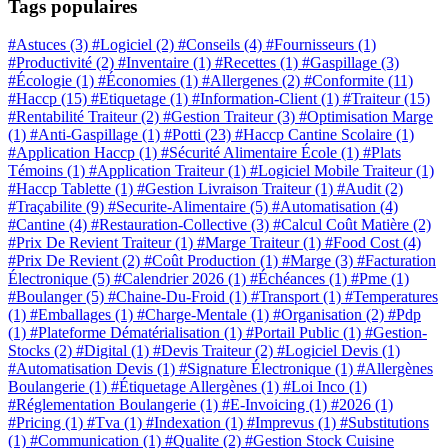
Tags populaires
#Astuces
(3)
#Logiciel
(2)
#Conseils
(4)
#Fournisseurs
(1)
#Productivité
(2)
#Inventaire
(1)
#Recettes
(1)
#Gaspillage
(3)
#Écologie
(1)
#Économies
(1)
#Allergenes
(2)
#Conformite
(11)
#Haccp
(15)
#Etiquetage
(1)
#Information-Client
(1)
#Traiteur
(15)
#Rentabilité Traiteur
(2)
#Gestion Traiteur
(3)
#Optimisation Marge
(1)
#Anti-Gaspillage
(1)
#Potti
(23)
#Haccp Cantine Scolaire
(1)
#Application Haccp
(1)
#Sécurité Alimentaire École
(1)
#Plats
Témoins
(1)
#Application Traiteur
(1)
#Logiciel Mobile Traiteur
(1)
#Haccp Tablette
(1)
#Gestion Livraison Traiteur
(1)
#Audit
(2)
#Traçabilite
(9)
#Securite-Alimentaire
(5)
#Automatisation
(4)
#Cantine
(4)
#Restauration-Collective
(3)
#Calcul Coût Matière
(2)
#Prix De Revient Traiteur
(1)
#Marge Traiteur
(1)
#Food Cost
(4)
#Prix De Revient
(2)
#Coût Production
(1)
#Marge
(3)
#Facturation
Électronique
(5)
#Calendrier 2026
(1)
#Échéances
(1)
#Pme
(1)
#Boulanger
(5)
#Chaine-Du-Froid
(1)
#Transport
(1)
#Temperatures
(1)
#Emballages
(1)
#Charge-Mentale
(1)
#Organisation
(2)
#Pdp
(1)
#Plateforme Dématérialisation
(1)
#Portail Public
(1)
#Gestion-
Stocks
(2)
#Digital
(1)
#Devis Traiteur
(2)
#Logiciel Devis
(1)
#Automatisation Devis
(1)
#Signature Électronique
(1)
#Allergènes
Boulangerie
(1)
#Étiquetage Allergènes
(1)
#Loi Inco
(1)
#Réglementation Boulangerie
(1)
#E-Invoicing
(1)
#2026
(1)
#Pricing
(1)
#Tva
(1)
#Indexation
(1)
#Imprevus
(1)
#Substitutions
(1)
#Communication
(1)
#Qualite
(2)
#Gestion Stock Cuisine