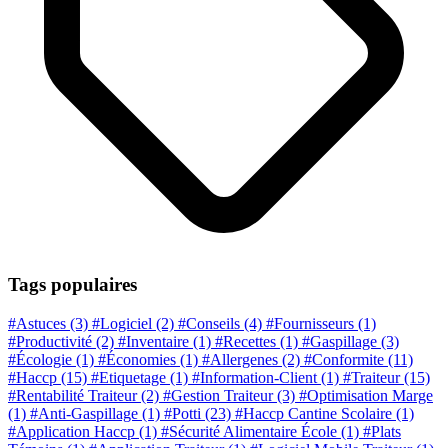
Tags populaires
#Astuces
(3)
#Logiciel
(2)
#Conseils
(4)
#Fournisseurs
(1)
#Productivité
(2)
#Inventaire
(1)
#Recettes
(1)
#Gaspillage
(3)
#Écologie
(1)
#Économies
(1)
#Allergenes
(2)
#Conformite
(11)
#Haccp
(15)
#Etiquetage
(1)
#Information-Client
(1)
#Traiteur
(15)
#Rentabilité Traiteur
(2)
#Gestion Traiteur
(3)
#Optimisation Marge
(1)
#Anti-Gaspillage
(1)
#Potti
(23)
#Haccp Cantine Scolaire
(1)
#Application Haccp
(1)
#Sécurité Alimentaire École
(1)
#Plats