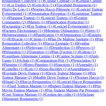
Restauration Collective
(1)
#Cuisine Centrale
(3)
#Gestion Cantine
(1)
#Loi Egalim
(2)
#Gem-Rcn
(1)
#Traçabilité Boulangerie
(1)
#Suivi De Lots
(1)
#Normes Haccp Pâtisserie
(1)
#Logiciel Traiteur
Événementiel
(1)
#Organisation Réception
(1)
#Logistique Traiteur
(1)
#Planning Traiteur
(1)
#Logiciel Traiteur
(2)
#Gestion
Commandes
(2)
#Marges
(1)
#Planification Production
(1)
#Facturation
(2)
#Erp Traiteur
(1)
#Logiciel Événementiel
(1)
#Factures Électroniques
(1)
#Mentions Obligatoires
(1)
#Siren
(1)
#Réglementation
(1)
#Planification
(1)
#Optimisation
(2)
#Equipes
(1)
#Efficacite
(1)
#Clients
(1)
#Plan De Maîtrise Sanitaire
(1)
#Pms
Restauration Collective
(1)
#Haccp Exemple
(1)
#Hygiène
Alimentaire
(1)
#Nettoyage
(1)
#Desinfection
(1)
#Preuves
(1)
#Préparation
(1)
#Transition
(1)
#Plan D'action
(1)
#Gâteau
(1)
#Gaspillage Alimentaire Cantine
(1)
#Cantine Scolaire
(1)
#Anti-
Gaspi
(1)
#Achats
(1)
#Comparaison-Prix
(1)
#Negociation
(1)
#Planning
(1)
#Retro-Planning
(1)
#Sanctions
(1)
#Amendes
(1)
#Contrôles
(1)
#Lots
(1)
#Sous-Recettes
(1)
#Assemblages
(1)
#Exemple Devis Traiteur
(1)
#Devis Traiteur Mariage
(1)
#Prix
Traiteur Mariage
(2)
#Modèle Devis Traiteur
(1)
#Normes Haccp
(1)
#Ehpad
(2)
#Haccp Restauration
(1)
#Logiciel Haccp Restauration
(1)
#Tarif Traiteur Mariage
(1)
#Budget Traiteur Mariage
(1)
#Prix
Moyen Traiteur Mariage
(1)
#Prix Traiteur Mariage Par Personne
(1)
#Cout Traiteur Mariage
(1)
#Gestion des coûts
(1)
#Affichage
Obligatoire Boulangerie
(1)