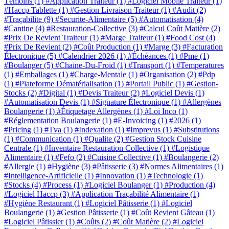
Témoins
(1)
#Application Traiteur
(1)
#Logiciel Mobile Traiteur
(1)
#Haccp Tablette
(1)
#Gestion Livraison Traiteur
(1)
#Audit
(2)
#Traçabilite
(9)
#Securite-Alimentaire
(5)
#Automatisation
(4)
#Cantine
(4)
#Restauration-Collective
(3)
#Calcul Coût Matière
(2)
#Prix De Revient Traiteur
(1)
#Marge Traiteur
(1)
#Food Cost
(4)
#Prix De Revient
(2)
#Coût Production
(1)
#Marge
(3)
#Facturation
Électronique
(5)
#Calendrier 2026
(1)
#Échéances
(1)
#Pme
(1)
#Boulanger
(5)
#Chaine-Du-Froid
(1)
#Transport
(1)
#Temperatures
(1)
#Emballages
(1)
#Charge-Mentale
(1)
#Organisation
(2)
#Pdp
(1)
#Plateforme Dématérialisation
(1)
#Portail Public
(1)
#Gestion-
Stocks
(2)
#Digital
(1)
#Devis Traiteur
(2)
#Logiciel Devis
(1)
#Automatisation Devis
(1)
#Signature Électronique
(1)
#Allergènes
Boulangerie
(1)
#Étiquetage Allergènes
(1)
#Loi Inco
(1)
#Réglementation Boulangerie
(1)
#E-Invoicing
(1)
#2026
(1)
#Pricing
(1)
#Tva
(1)
#Indexation
(1)
#Imprevus
(1)
#Substitutions
(1)
#Communication
(1)
#Qualite
(2)
#Gestion Stock Cuisine
Centrale
(1)
#Inventaire Restauration Collective
(1)
#Logistique
Alimentaire
(1)
#Fefo
(2)
#Cuisine Collective
(1)
#Boulangerie
(2)
#Allergie
(1)
#Hygiène
(3)
#Pâtisserie
(3)
#Normes Alimentaires
(1)
#Intelligence-Artificielle
(1)
#Innovation
(1)
#Technologie
(1)
#Stocks
(4)
#Process
(1)
#Logiciel Boulanger
(1)
#Production
(4)
#Logiciel Haccp
(3)
#Application Traçabilité Alimentaire
(1)
#Hygiène Restaurant
(1)
#Logiciel Pâtisserie
(1)
#Logiciel
Boulangerie
(1)
#Gestion Pâtisserie
(1)
#Coût Revient Gâteau
(1)
#Logiciel Pâtissier
(1)
#Coûts
(2)
#Coût Matière
(2)
#Logiciel