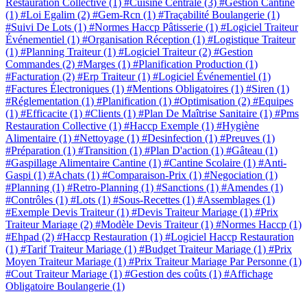
Restauration Collective
(1)
#Cuisine Centrale
(3)
#Gestion Cantine
(1)
#Loi Egalim
(2)
#Gem-Rcn
(1)
#Traçabilité Boulangerie
(1)
#Suivi De Lots
(1)
#Normes Haccp Pâtisserie
(1)
#Logiciel Traiteur
Événementiel
(1)
#Organisation Réception
(1)
#Logistique Traiteur
(1)
#Planning Traiteur
(1)
#Logiciel Traiteur
(2)
#Gestion
Commandes
(2)
#Marges
(1)
#Planification Production
(1)
#Facturation
(2)
#Erp Traiteur
(1)
#Logiciel Événementiel
(1)
#Factures Électroniques
(1)
#Mentions Obligatoires
(1)
#Siren
(1)
#Réglementation
(1)
#Planification
(1)
#Optimisation
(2)
#Equipes
(1)
#Efficacite
(1)
#Clients
(1)
#Plan De Maîtrise Sanitaire
(1)
#Pms
Restauration Collective
(1)
#Haccp Exemple
(1)
#Hygiène
Alimentaire
(1)
#Nettoyage
(1)
#Desinfection
(1)
#Preuves
(1)
#Préparation
(1)
#Transition
(1)
#Plan D'action
(1)
#Gâteau
(1)
#Gaspillage Alimentaire Cantine
(1)
#Cantine Scolaire
(1)
#Anti-
Gaspi
(1)
#Achats
(1)
#Comparaison-Prix
(1)
#Negociation
(1)
#Planning
(1)
#Retro-Planning
(1)
#Sanctions
(1)
#Amendes
(1)
#Contrôles
(1)
#Lots
(1)
#Sous-Recettes
(1)
#Assemblages
(1)
#Exemple Devis Traiteur
(1)
#Devis Traiteur Mariage
(1)
#Prix
Traiteur Mariage
(2)
#Modèle Devis Traiteur
(1)
#Normes Haccp
(1)
#Ehpad
(2)
#Haccp Restauration
(1)
#Logiciel Haccp Restauration
(1)
#Tarif Traiteur Mariage
(1)
#Budget Traiteur Mariage
(1)
#Prix
Moyen Traiteur Mariage
(1)
#Prix Traiteur Mariage Par Personne
(1)
#Cout Traiteur Mariage
(1)
#Gestion des coûts
(1)
#Affichage
Obligatoire Boulangerie
(1)