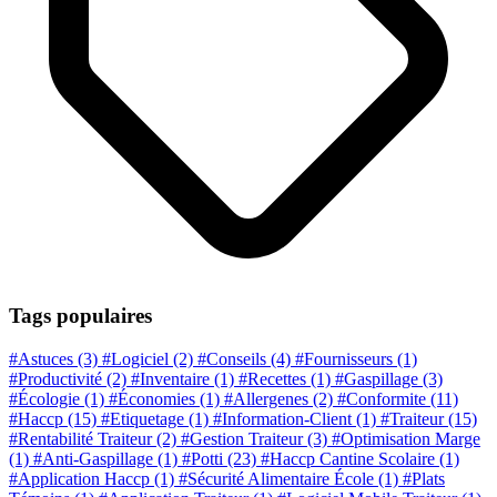
Tags populaires
#Astuces
(3)
#Logiciel
(2)
#Conseils
(4)
#Fournisseurs
(1)
#Productivité
(2)
#Inventaire
(1)
#Recettes
(1)
#Gaspillage
(3)
#Écologie
(1)
#Économies
(1)
#Allergenes
(2)
#Conformite
(11)
#Haccp
(15)
#Etiquetage
(1)
#Information-Client
(1)
#Traiteur
(15)
#Rentabilité Traiteur
(2)
#Gestion Traiteur
(3)
#Optimisation Marge
(1)
#Anti-Gaspillage
(1)
#Potti
(23)
#Haccp Cantine Scolaire
(1)
#Application Haccp
(1)
#Sécurité Alimentaire École
(1)
#Plats