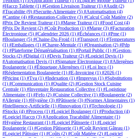
Témoins
(1)
#Application Traiteur
(1)
#Logiciel Mobile Traiteur
(1)
#Haccp Tablette
(1)
#Gestion Livraison Traiteur
(1)
#Audit
(2)
#Traçabilite
(9)
#Securite-Alimentaire
(5)
#Automatisation
(4)
#Cantine
(4)
#Restauration-Collective
(3)
#Calcul Coût Matière
(2)
#Prix De Revient Traiteur
(1)
#Marge Traiteur
(1)
#Food Cost
(4)
#Prix De Revient
(2)
#Coût Production
(1)
#Marge
(3)
#Facturation
Électronique
(5)
#Calendrier 2026
(1)
#Échéances
(1)
#Pme
(1)
#Boulanger
(5)
#Chaine-Du-Froid
(1)
#Transport
(1)
#Temperatures
(1)
#Emballages
(1)
#Charge-Mentale
(1)
#Organisation
(2)
#Pdp
(1)
#Plateforme Dématérialisation
(1)
#Portail Public
(1)
#Gestion-
Stocks
(2)
#Digital
(1)
#Devis Traiteur
(2)
#Logiciel Devis
(1)
#Automatisation Devis
(1)
#Signature Électronique
(1)
#Allergènes
Boulangerie
(1)
#Étiquetage Allergènes
(1)
#Loi Inco
(1)
#Réglementation Boulangerie
(1)
#E-Invoicing
(1)
#2026
(1)
#Pricing
(1)
#Tva
(1)
#Indexation
(1)
#Imprevus
(1)
#Substitutions
(1)
#Communication
(1)
#Qualite
(2)
#Gestion Stock Cuisine
Centrale
(1)
#Inventaire Restauration Collective
(1)
#Logistique
Alimentaire
(1)
#Fefo
(2)
#Cuisine Collective
(1)
#Boulangerie
(2)
#Allergie
(1)
#Hygiène
(3)
#Pâtisserie
(3)
#Normes Alimentaires
(1)
#Intelligence-Artificielle
(1)
#Innovation
(1)
#Technologie
(1)
#Stocks
(4)
#Process
(1)
#Logiciel Boulanger
(1)
#Production
(4)
#Logiciel Haccp
(3)
#Application Traçabilité Alimentaire
(1)
#Hygiène Restaurant
(1)
#Logiciel Pâtisserie
(1)
#Logiciel
Boulangerie
(1)
#Gestion Pâtisserie
(1)
#Coût Revient Gâteau
(1)
#Logiciel Pâtissier
(1)
#Coûts
(2)
#Coût Matière
(2)
#Logiciel