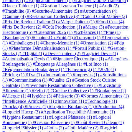
Témoins
(1)
#Application Traiteur
(1)
#Logiciel Mobile Traiteur
(1)
#Haccp Tablette
(1)
#Gestion Livraison Traiteur
(1)
#Audit
(2)
#Traçabilite
(9)
#Securite-Alimentaire
(5)
#Automatisation
(4)
#Cantine
(4)
#Restauration-Collective
(3)
#Calcul Coût Matière
(2)
#Prix De Revient Traiteur
(1)
#Marge Traiteur
(1)
#Food Cost
(4)
#Prix De Revient
(2)
#Coût Production
(1)
#Marge
(3)
#Facturation
Électronique
(5)
#Calendrier 2026
(1)
#Échéances
(1)
#Pme
(1)
#Boulanger
(5)
#Chaine-Du-Froid
(1)
#Transport
(1)
#Temperatures
(1)
#Emballages
(1)
#Charge-Mentale
(1)
#Organisation
(2)
#Pdp
(1)
#Plateforme Dématérialisation
(1)
#Portail Public
(1)
#Gestion-
Stocks
(2)
#Digital
(1)
#Devis Traiteur
(2)
#Logiciel Devis
(1)
#Automatisation Devis
(1)
#Signature Électronique
(1)
#Allergènes
Boulangerie
(1)
#Étiquetage Allergènes
(1)
#Loi Inco
(1)
#Réglementation Boulangerie
(1)
#E-Invoicing
(1)
#2026
(1)
#Pricing
(1)
#Tva
(1)
#Indexation
(1)
#Imprevus
(1)
#Substitutions
(1)
#Communication
(1)
#Qualite
(2)
#Gestion Stock Cuisine
Centrale
(1)
#Inventaire Restauration Collective
(1)
#Logistique
Alimentaire
(1)
#Fefo
(2)
#Cuisine Collective
(1)
#Boulangerie
(2)
#Allergie
(1)
#Hygiène
(3)
#Pâtisserie
(3)
#Normes Alimentaires
(1)
#Intelligence-Artificielle
(1)
#Innovation
(1)
#Technologie
(1)
#Stocks
(4)
#Process
(1)
#Logiciel Boulanger
(1)
#Production
(4)
#Logiciel Haccp
(3)
#Application Traçabilité Alimentaire
(1)
#Hygiène Restaurant
(1)
#Logiciel Pâtisserie
(1)
#Logiciel
Boulangerie
(1)
#Gestion Pâtisserie
(1)
#Coût Revient Gâteau
(1)
#Logiciel Pâtissier
(1)
#Coûts
(2)
#Coût Matière
(2)
#Logiciel