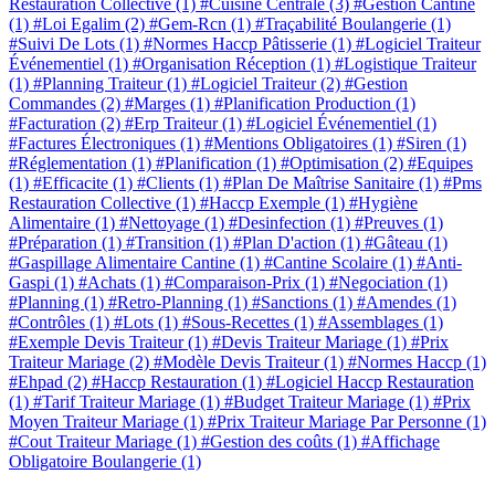
Restauration Collective
(1)
#Cuisine Centrale
(3)
#Gestion Cantine
(1)
#Loi Egalim
(2)
#Gem-Rcn
(1)
#Traçabilité Boulangerie
(1)
#Suivi De Lots
(1)
#Normes Haccp Pâtisserie
(1)
#Logiciel Traiteur
Événementiel
(1)
#Organisation Réception
(1)
#Logistique Traiteur
(1)
#Planning Traiteur
(1)
#Logiciel Traiteur
(2)
#Gestion
Commandes
(2)
#Marges
(1)
#Planification Production
(1)
#Facturation
(2)
#Erp Traiteur
(1)
#Logiciel Événementiel
(1)
#Factures Électroniques
(1)
#Mentions Obligatoires
(1)
#Siren
(1)
#Réglementation
(1)
#Planification
(1)
#Optimisation
(2)
#Equipes
(1)
#Efficacite
(1)
#Clients
(1)
#Plan De Maîtrise Sanitaire
(1)
#Pms
Restauration Collective
(1)
#Haccp Exemple
(1)
#Hygiène
Alimentaire
(1)
#Nettoyage
(1)
#Desinfection
(1)
#Preuves
(1)
#Préparation
(1)
#Transition
(1)
#Plan D'action
(1)
#Gâteau
(1)
#Gaspillage Alimentaire Cantine
(1)
#Cantine Scolaire
(1)
#Anti-
Gaspi
(1)
#Achats
(1)
#Comparaison-Prix
(1)
#Negociation
(1)
#Planning
(1)
#Retro-Planning
(1)
#Sanctions
(1)
#Amendes
(1)
#Contrôles
(1)
#Lots
(1)
#Sous-Recettes
(1)
#Assemblages
(1)
#Exemple Devis Traiteur
(1)
#Devis Traiteur Mariage
(1)
#Prix
Traiteur Mariage
(2)
#Modèle Devis Traiteur
(1)
#Normes Haccp
(1)
#Ehpad
(2)
#Haccp Restauration
(1)
#Logiciel Haccp Restauration
(1)
#Tarif Traiteur Mariage
(1)
#Budget Traiteur Mariage
(1)
#Prix
Moyen Traiteur Mariage
(1)
#Prix Traiteur Mariage Par Personne
(1)
#Cout Traiteur Mariage
(1)
#Gestion des coûts
(1)
#Affichage
Obligatoire Boulangerie
(1)