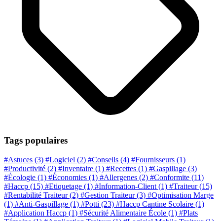
Tags populaires
#Astuces
(3)
#Logiciel
(2)
#Conseils
(4)
#Fournisseurs
(1)
#Productivité
(2)
#Inventaire
(1)
#Recettes
(1)
#Gaspillage
(3)
#Écologie
(1)
#Économies
(1)
#Allergenes
(2)
#Conformite
(11)
#Haccp
(15)
#Etiquetage
(1)
#Information-Client
(1)
#Traiteur
(15)
#Rentabilité Traiteur
(2)
#Gestion Traiteur
(3)
#Optimisation Marge
(1)
#Anti-Gaspillage
(1)
#Potti
(23)
#Haccp Cantine Scolaire
(1)
#Application Haccp
(1)
#Sécurité Alimentaire École
(1)
#Plats