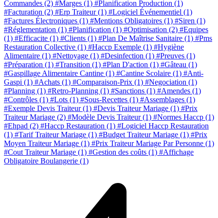
Commandes
(2)
#Marges
(1)
#Planification Production
(1)
#Facturation
(2)
#Erp Traiteur
(1)
#Logiciel Événementiel
(1)
#Factures Électroniques
(1)
#Mentions Obligatoires
(1)
#Siren
(1)
#Réglementation
(1)
#Planification
(1)
#Optimisation
(2)
#Equipes
(1)
#Efficacite
(1)
#Clients
(1)
#Plan De Maîtrise Sanitaire
(1)
#Pms
Restauration Collective
(1)
#Haccp Exemple
(1)
#Hygiène
Alimentaire
(1)
#Nettoyage
(1)
#Desinfection
(1)
#Preuves
(1)
#Préparation
(1)
#Transition
(1)
#Plan D'action
(1)
#Gâteau
(1)
#Gaspillage Alimentaire Cantine
(1)
#Cantine Scolaire
(1)
#Anti-
Gaspi
(1)
#Achats
(1)
#Comparaison-Prix
(1)
#Negociation
(1)
#Planning
(1)
#Retro-Planning
(1)
#Sanctions
(1)
#Amendes
(1)
#Contrôles
(1)
#Lots
(1)
#Sous-Recettes
(1)
#Assemblages
(1)
#Exemple Devis Traiteur
(1)
#Devis Traiteur Mariage
(1)
#Prix
Traiteur Mariage
(2)
#Modèle Devis Traiteur
(1)
#Normes Haccp
(1)
#Ehpad
(2)
#Haccp Restauration
(1)
#Logiciel Haccp Restauration
(1)
#Tarif Traiteur Mariage
(1)
#Budget Traiteur Mariage
(1)
#Prix
Moyen Traiteur Mariage
(1)
#Prix Traiteur Mariage Par Personne
(1)
#Cout Traiteur Mariage
(1)
#Gestion des coûts
(1)
#Affichage
Obligatoire Boulangerie
(1)