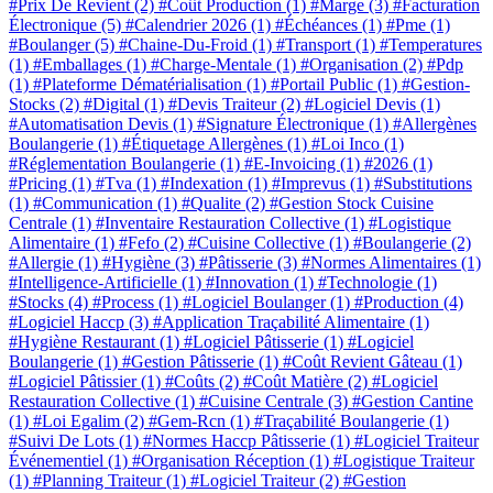
#Prix De Revient
(2)
#Coût Production
(1)
#Marge
(3)
#Facturation
Électronique
(5)
#Calendrier 2026
(1)
#Échéances
(1)
#Pme
(1)
#Boulanger
(5)
#Chaine-Du-Froid
(1)
#Transport
(1)
#Temperatures
(1)
#Emballages
(1)
#Charge-Mentale
(1)
#Organisation
(2)
#Pdp
(1)
#Plateforme Dématérialisation
(1)
#Portail Public
(1)
#Gestion-
Stocks
(2)
#Digital
(1)
#Devis Traiteur
(2)
#Logiciel Devis
(1)
#Automatisation Devis
(1)
#Signature Électronique
(1)
#Allergènes
Boulangerie
(1)
#Étiquetage Allergènes
(1)
#Loi Inco
(1)
#Réglementation Boulangerie
(1)
#E-Invoicing
(1)
#2026
(1)
#Pricing
(1)
#Tva
(1)
#Indexation
(1)
#Imprevus
(1)
#Substitutions
(1)
#Communication
(1)
#Qualite
(2)
#Gestion Stock Cuisine
Centrale
(1)
#Inventaire Restauration Collective
(1)
#Logistique
Alimentaire
(1)
#Fefo
(2)
#Cuisine Collective
(1)
#Boulangerie
(2)
#Allergie
(1)
#Hygiène
(3)
#Pâtisserie
(3)
#Normes Alimentaires
(1)
#Intelligence-Artificielle
(1)
#Innovation
(1)
#Technologie
(1)
#Stocks
(4)
#Process
(1)
#Logiciel Boulanger
(1)
#Production
(4)
#Logiciel Haccp
(3)
#Application Traçabilité Alimentaire
(1)
#Hygiène Restaurant
(1)
#Logiciel Pâtisserie
(1)
#Logiciel
Boulangerie
(1)
#Gestion Pâtisserie
(1)
#Coût Revient Gâteau
(1)
#Logiciel Pâtissier
(1)
#Coûts
(2)
#Coût Matière
(2)
#Logiciel
Restauration Collective
(1)
#Cuisine Centrale
(3)
#Gestion Cantine
(1)
#Loi Egalim
(2)
#Gem-Rcn
(1)
#Traçabilité Boulangerie
(1)
#Suivi De Lots
(1)
#Normes Haccp Pâtisserie
(1)
#Logiciel Traiteur
Événementiel
(1)
#Organisation Réception
(1)
#Logistique Traiteur
(1)
#Planning Traiteur
(1)
#Logiciel Traiteur
(2)
#Gestion