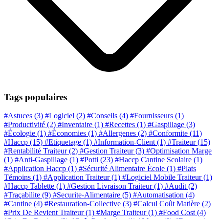
Tags populaires
#Astuces
(3)
#Logiciel
(2)
#Conseils
(4)
#Fournisseurs
(1)
#Productivité
(2)
#Inventaire
(1)
#Recettes
(1)
#Gaspillage
(3)
#Écologie
(1)
#Économies
(1)
#Allergenes
(2)
#Conformite
(11)
#Haccp
(15)
#Etiquetage
(1)
#Information-Client
(1)
#Traiteur
(15)
#Rentabilité Traiteur
(2)
#Gestion Traiteur
(3)
#Optimisation Marge
(1)
#Anti-Gaspillage
(1)
#Potti
(23)
#Haccp Cantine Scolaire
(1)
#Application Haccp
(1)
#Sécurité Alimentaire École
(1)
#Plats
Témoins
(1)
#Application Traiteur
(1)
#Logiciel Mobile Traiteur
(1)
#Haccp Tablette
(1)
#Gestion Livraison Traiteur
(1)
#Audit
(2)
#Traçabilite
(9)
#Securite-Alimentaire
(5)
#Automatisation
(4)
#Cantine
(4)
#Restauration-Collective
(3)
#Calcul Coût Matière
(2)
#Prix De Revient Traiteur
(1)
#Marge Traiteur
(1)
#Food Cost
(4)