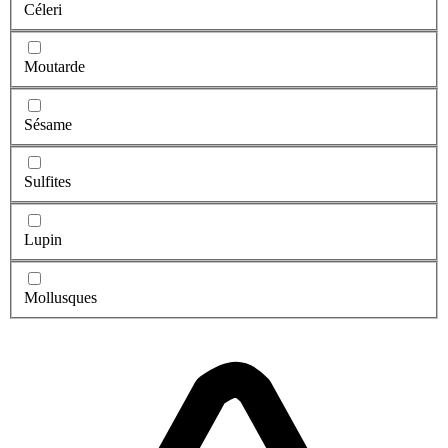
Céleri
Moutarde
Sésame
Sulfites
Lupin
Mollusques