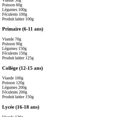
Viande
50g
Poisson
60g
Légumes
100g
Féculents
100g
Produit laitier
100g
Primaire (6-11 ans)
Viande
70g
Poisson
90g
Légumes
150g
Féculents
150g
Produit laitier
125g
Collège (12-15 ans)
Viande
100g
Poisson
120g
Légumes
200g
Féculents
200g
Produit laitier
150g
Lycée (16-18 ans)